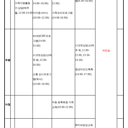
램
(9:30~16:00)
가족지원활동
14:00~16:00)
12:00)
가 상담
(
매주
월
, 12:00-14:00
이미용서비스
가족요리프로그램
(10:00~12:00)
(14:00-16:00)
비대면
CBT
프로
그램
(14:00-
시크릿상담소
(
매
15:00)
주 목
, 11:00-
제헌절
시크릿상담소
(
매
12:00, 13:30-
초발
주 화
, 15:00-
14:30)
16:00)
청년마인드톡톡
소통 상시프로그
(14:00~17:00)
램
(
독서
)
(14:00~16:00)
아동 등록회원 가족
아청
교육
(10:00-12:00)
M
키퍼양성교육