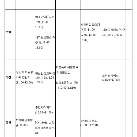
비대면
CBT
프로
그램
(14:00-
시크릿상담소
(
매
15:00)
주 목
, 11:00-
시크릿상담소
(
매주
초발
12:00, 13:30-
금
, 15:45-17:35)
시크릿상담소
(
매
14:30)
주 화
, 15:00-
16:00)
학교폭력 예방교육
상반기 자원봉
‘
희망품교실
’
정신건강교육 강
토닥토닥버스
아청
사자 간담회
사평가회
(11:00-
(13:00~17:00)
13:00)
(11:00-13:00)
장성초등학교
_8
회
기
(10:40~12:10)
주간사례회의
(10:00~11:00)
M
키퍼 문자발
토닥토닥버스
증진
M
키퍼양성교육
(13:00~17:00)
송
(10:00)
(
중산
2
동행복센
터
,