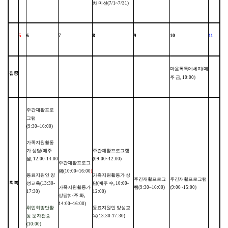
차 미션
(7/1~7/31)
5
6
7
8
9
10
11
마음톡톡메세지
(
매
집중
주 금
, 10:00)
주간재활프로
그램
(9:30~16:00)
가족지원활동
가 상담
(
매주
주간재활프로그램
월
, 12:00-14:00
(09:00~12:00)
주간재활프로그
램
(10:00~16:00
)
동료지원인 양
가족지원활동가 상
주간재활프로그
주간재활프로그램
회복
성교육
(13:30-
담
(
매주 수
, 10:00-
가족지원활동가
램
(9:30~16:00)
(9:00~15:00)
17:30)
12:00)
상담
(
매주 화
,
14:00~16:00)
취업희망단활
동료지원인 양성교
동 문자전송
육
(13:30-17:30)
(10:00)