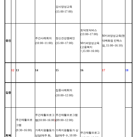
강사양성교육
(15:00-17:00)
토닥토닥버스
(13:00~17:00)
M
키퍼양성교육
(
현
주간사례회의
정신건강캠페인
증진
대백화점 킨텍스
(10:00~11:00)
(15:00~17:00)
M
키퍼양성교육
점
, 15:00~16:10)
(
고용복지
+,15:00~16:00)
12
13
14
15
16
17
18
집중사례회의
집중
(10:00~12:00)
주간재활프로그
주간재활프로그램
주간재활프로
램
(10:00~16:00
)
(09:00~12:00)
그램
(9:30~16:00)
가족지원활동가
가족지원활동가 상
주간재활프로그
회복
상담
(
매주 화
,
담
(
매주 수
, 10:00-