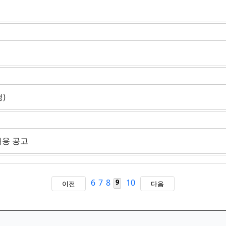
)
용 공고
6
7
8
10
9
이전
다음