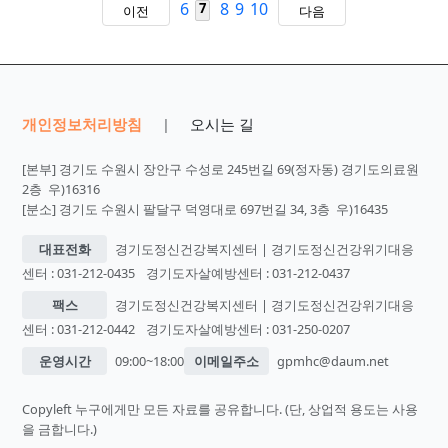
6
8
9
10
7
이전
다음
개인정보처리방침
오시는 길
|
[본부] 경기도 수원시 장안구 수성로 245번길 69(정자동) 경기도의료원
2층 우)16316
[분소] 경기도 수원시 팔달구 덕영대로 697번길 34, 3층 우)16435
대표전화
경기도정신건강복지센터 | 경기도정신건강위기대응
센터 : 031-212-0435
경기도자살예방센터 : 031-212-0437
팩스
경기도정신건강복지센터 | 경기도정신건강위기대응
센터 : 031-212-0442
경기도자살예방센터 : 031-250-0207
운영시간
09:00~18:00
이메일주소
gpmhc@daum.net
Copyleft 누구에게만 모든 자료를 공유합니다. (단, 상업적 용도는 사용
을 금합니다.)