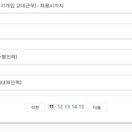
기개입 교대근무) - 채용시까지
수행인력)
아대체인력)
12
13
14
15
11
이전
다음